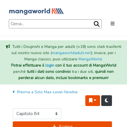
Tutti i Doujinshi e Manga per adulti (+18) sono stati trasferiti
sul nostro nuovo sito (
mangaworldadult.net
); invece, per i
Manga classici, puoi utilizzare
MangaWorld
.
Potrai effettuare il
login
con il tuo account di MangaWorld
perchè
tutti i dati sono condivisi
tra i due siti,
quindi non
perderai alcun dato, inclusi bookmarks e premium
!
Ritorna a
Solo Max-Level Newbie
Scarica