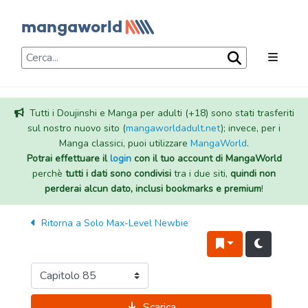
Tutti i Doujinshi e Manga per adulti (+18) sono stati trasferiti
sul nostro nuovo sito (
mangaworldadult.net
); invece, per i
Manga classici, puoi utilizzare
MangaWorld
.
Potrai effettuare il
login
con il tuo account di MangaWorld
perchè
tutti i dati sono condivisi
tra i due siti,
quindi non
perderai alcun dato, inclusi bookmarks e premium
!
Ritorna a
Solo Max-Level Newbie
Scarica