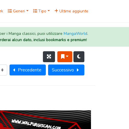
rk
Generi
Tipo
Ultime aggiunte
 per i Manga classici, puoi utilizzare
MangaWorld
.
rderai alcun dato, inclusi bookmarks e premium
!
Precedente
Successivo