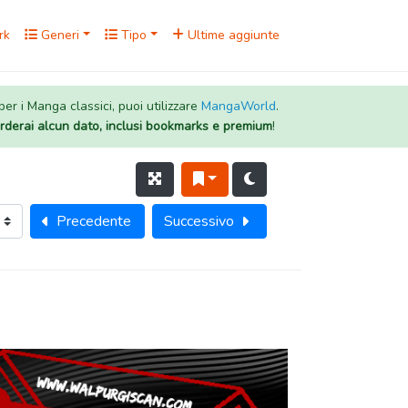
rk
Generi
Tipo
Ultime aggiunte
 per i Manga classici, puoi utilizzare
MangaWorld
.
rderai alcun dato, inclusi bookmarks e premium
!
Precedente
Successivo