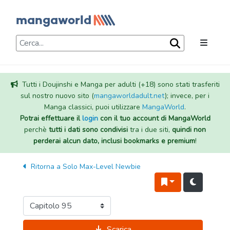
Tutti i Doujinshi e Manga per adulti (+18) sono stati trasferiti
sul nostro nuovo sito (
mangaworldadult.net
); invece, per i
Manga classici, puoi utilizzare
MangaWorld
.
Potrai effettuare il
login
con il tuo account di MangaWorld
perchè
tutti i dati sono condivisi
tra i due siti,
quindi non
perderai alcun dato, inclusi bookmarks e premium
!
Ritorna a
Solo Max-Level Newbie
Scarica