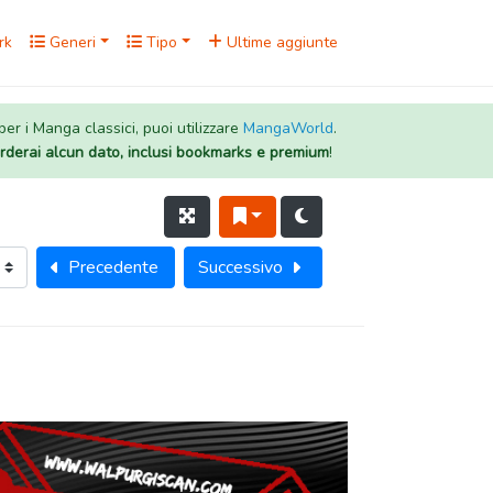
rk
Generi
Tipo
Ultime aggiunte
 per i Manga classici, puoi utilizzare
MangaWorld
.
rderai alcun dato, inclusi bookmarks e premium
!
Precedente
Successivo