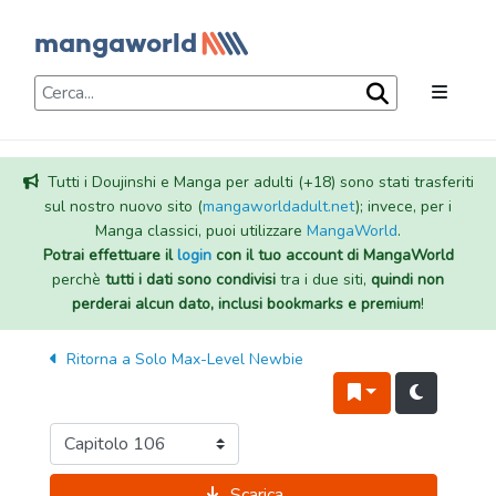
Tutti i Doujinshi e Manga per adulti (+18) sono stati trasferiti
sul nostro nuovo sito (
mangaworldadult.net
); invece, per i
Manga classici, puoi utilizzare
MangaWorld
.
Potrai effettuare il
login
con il tuo account di MangaWorld
perchè
tutti i dati sono condivisi
tra i due siti,
quindi non
perderai alcun dato, inclusi bookmarks e premium
!
Ritorna a
Solo Max-Level Newbie
Scarica