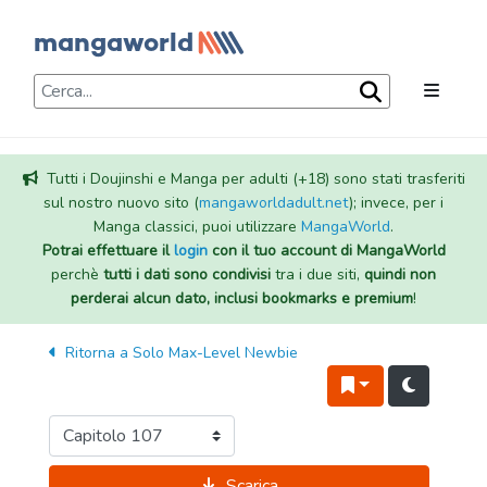
Tutti i Doujinshi e Manga per adulti (+18) sono stati trasferiti
sul nostro nuovo sito (
mangaworldadult.net
); invece, per i
Manga classici, puoi utilizzare
MangaWorld
.
Potrai effettuare il
login
con il tuo account di MangaWorld
perchè
tutti i dati sono condivisi
tra i due siti,
quindi non
perderai alcun dato, inclusi bookmarks e premium
!
Ritorna a
Solo Max-Level Newbie
Scarica