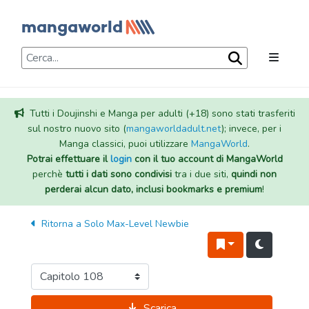
Tutti i Doujinshi e Manga per adulti (+18) sono stati trasferiti
sul nostro nuovo sito (
mangaworldadult.net
); invece, per i
Manga classici, puoi utilizzare
MangaWorld
.
Potrai effettuare il
login
con il tuo account di MangaWorld
perchè
tutti i dati sono condivisi
tra i due siti,
quindi non
perderai alcun dato, inclusi bookmarks e premium
!
Ritorna a
Solo Max-Level Newbie
Scarica