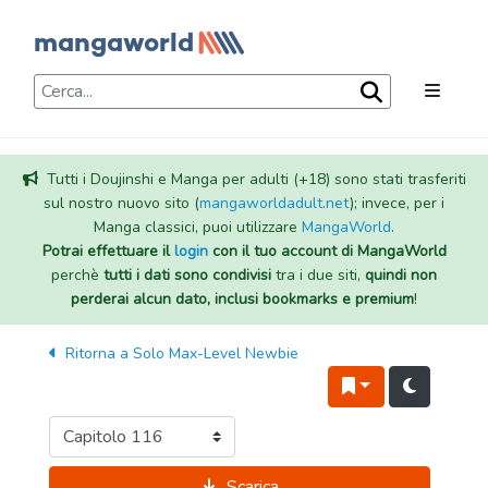
Tutti i Doujinshi e Manga per adulti (+18) sono stati trasferiti
sul nostro nuovo sito (
mangaworldadult.net
); invece, per i
Manga classici, puoi utilizzare
MangaWorld
.
Potrai effettuare il
login
con il tuo account di MangaWorld
perchè
tutti i dati sono condivisi
tra i due siti,
quindi non
perderai alcun dato, inclusi bookmarks e premium
!
Ritorna a
Solo Max-Level Newbie
Scarica