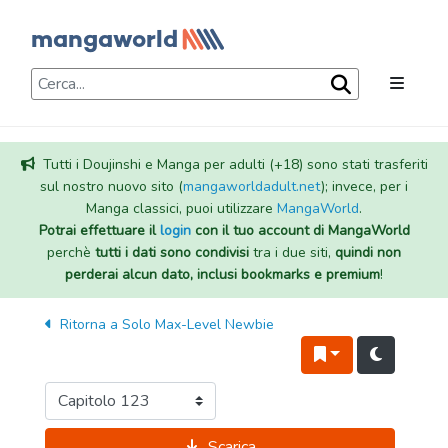
Tutti i Doujinshi e Manga per adulti (+18) sono stati trasferiti
sul nostro nuovo sito (
mangaworldadult.net
); invece, per i
Manga classici, puoi utilizzare
MangaWorld
.
Potrai effettuare il
login
con il tuo account di MangaWorld
perchè
tutti i dati sono condivisi
tra i due siti,
quindi non
perderai alcun dato, inclusi bookmarks e premium
!
Ritorna a
Solo Max-Level Newbie
Scarica