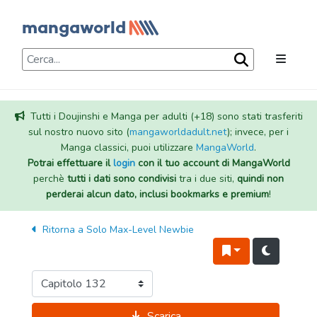
Tutti i Doujinshi e Manga per adulti (+18) sono stati trasferiti
sul nostro nuovo sito (
mangaworldadult.net
); invece, per i
Manga classici, puoi utilizzare
MangaWorld
.
Potrai effettuare il
login
con il tuo account di MangaWorld
perchè
tutti i dati sono condivisi
tra i due siti,
quindi non
perderai alcun dato, inclusi bookmarks e premium
!
Ritorna a
Solo Max-Level Newbie
Scarica