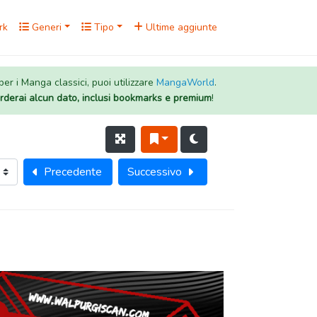
rk
Generi
Tipo
Ultime aggiunte
 per i Manga classici, puoi utilizzare
MangaWorld
.
rderai alcun dato, inclusi bookmarks e premium
!
Precedente
Successivo