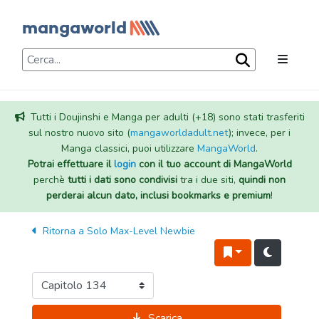
Tutti i Doujinshi e Manga per adulti (+18) sono stati trasferiti
sul nostro nuovo sito (
mangaworldadult.net
); invece, per i
Manga classici, puoi utilizzare
MangaWorld
.
Potrai effettuare il
login
con il tuo account di MangaWorld
perchè
tutti i dati sono condivisi
tra i due siti,
quindi non
perderai alcun dato, inclusi bookmarks e premium
!
Ritorna a
Solo Max-Level Newbie
Scarica