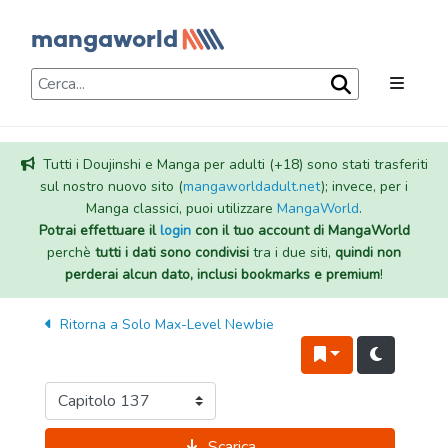
Tutti i Doujinshi e Manga per adulti (+18) sono stati trasferiti
sul nostro nuovo sito (
mangaworldadult.net
); invece, per i
Manga classici, puoi utilizzare
MangaWorld
.
Potrai effettuare il
login
con il tuo account di MangaWorld
perchè
tutti i dati sono condivisi
tra i due siti,
quindi non
perderai alcun dato, inclusi bookmarks e premium
!
Ritorna a
Solo Max-Level Newbie
Scarica