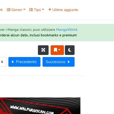
rk
Generi
Tipo
Ultime aggiunte
 per i Manga classici, puoi utilizzare
MangaWorld
.
rderai alcun dato, inclusi bookmarks e premium
!
Precedente
Successivo