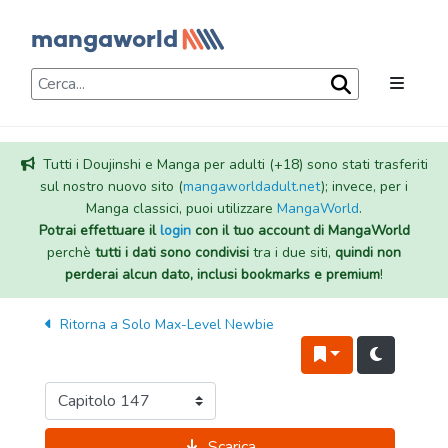
Tutti i Doujinshi e Manga per adulti (+18) sono stati trasferiti
sul nostro nuovo sito (
mangaworldadult.net
); invece, per i
Manga classici, puoi utilizzare
MangaWorld
.
Potrai effettuare il
login
con il tuo account di MangaWorld
perchè
tutti i dati sono condivisi
tra i due siti,
quindi non
perderai alcun dato, inclusi bookmarks e premium
!
Ritorna a
Solo Max-Level Newbie
Scarica