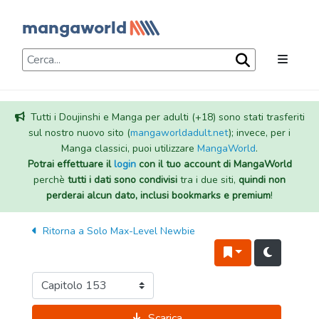
Tutti i Doujinshi e Manga per adulti (+18) sono stati trasferiti
sul nostro nuovo sito (
mangaworldadult.net
); invece, per i
Manga classici, puoi utilizzare
MangaWorld
.
Potrai effettuare il
login
con il tuo account di MangaWorld
perchè
tutti i dati sono condivisi
tra i due siti,
quindi non
perderai alcun dato, inclusi bookmarks e premium
!
Ritorna a
Solo Max-Level Newbie
Scarica