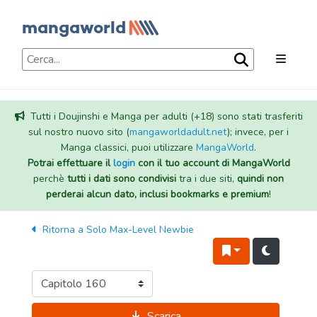
Tutti i Doujinshi e Manga per adulti (+18) sono stati trasferiti
sul nostro nuovo sito (
mangaworldadult.net
); invece, per i
Manga classici, puoi utilizzare
MangaWorld
.
Potrai effettuare il
login
con il tuo account di MangaWorld
perchè
tutti i dati sono condivisi
tra i due siti,
quindi non
perderai alcun dato, inclusi bookmarks e premium
!
Ritorna a
Solo Max-Level Newbie
Scarica