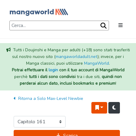
Tutti i Doujinshi e Manga per adulti (+18) sono stati trasferiti
sul nostro nuovo sito (
mangaworldadult.net
); invece, per i
Manga classici, puoi utilizzare
MangaWorld
.
Potrai effettuare il
login
con il tuo account di MangaWorld
perchè
tutti i dati sono condivisi
tra i due siti,
quindi non
perderai alcun dato, inclusi bookmarks e premium
!
Ritorna a
Solo Max-Level Newbie
Scarica