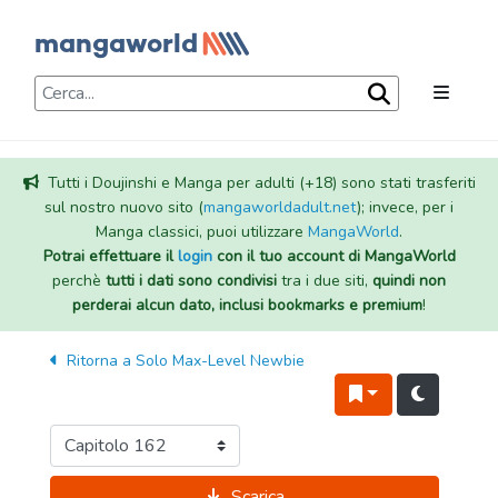
Tutti i Doujinshi e Manga per adulti (+18) sono stati trasferiti
sul nostro nuovo sito (
mangaworldadult.net
); invece, per i
Manga classici, puoi utilizzare
MangaWorld
.
Potrai effettuare il
login
con il tuo account di MangaWorld
perchè
tutti i dati sono condivisi
tra i due siti,
quindi non
perderai alcun dato, inclusi bookmarks e premium
!
Ritorna a
Solo Max-Level Newbie
Scarica