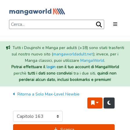
Tutti i Doujinshi e Manga per adulti (+18) sono stati trasferiti
sul nostro nuovo sito (
mangaworldadult.net
); invece, per i
Manga classici, puoi utilizzare
MangaWorld
.
Potrai effettuare il
login
con il tuo account di MangaWorld
perchè
tutti i dati sono condivisi
tra i due siti,
quindi non
perderai alcun dato, inclusi bookmarks e premium
!
Ritorna a
Solo Max-Level Newbie
Scarica