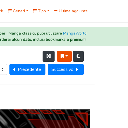
rk
Generi
Tipo
Ultime aggiunte
 per i Manga classici, puoi utilizzare
MangaWorld
.
rderai alcun dato, inclusi bookmarks e premium
!
Precedente
Successivo