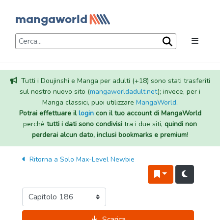
Tutti i Doujinshi e Manga per adulti (+18) sono stati trasferiti
sul nostro nuovo sito (
mangaworldadult.net
); invece, per i
Manga classici, puoi utilizzare
MangaWorld
.
Potrai effettuare il
login
con il tuo account di MangaWorld
perchè
tutti i dati sono condivisi
tra i due siti,
quindi non
perderai alcun dato, inclusi bookmarks e premium
!
Ritorna a
Solo Max-Level Newbie
Scarica