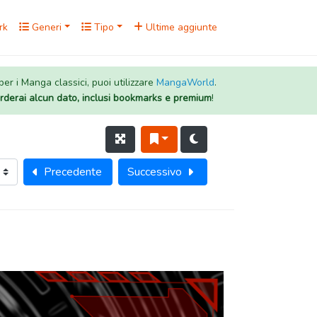
rk
Generi
Tipo
Ultime aggiunte
 per i Manga classici, puoi utilizzare
MangaWorld
.
rderai alcun dato, inclusi bookmarks e premium
!
Precedente
Successivo