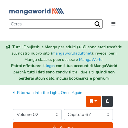
Tutti i Doujinshi e Manga per adulti (+18) sono stati trasferiti
sul nostro nuovo sito (
mangaworldadult.net
); invece, per i
Manga classici, puoi utilizzare
MangaWorld
.
Potrai effettuare il
login
con il tuo account di MangaWorld
perchè
tutti i dati sono condivisi
tra i due siti,
quindi non
perderai alcun dato, inclusi bookmarks e premium
!
Ritorna a
Into the Light, Once Again
Scarica