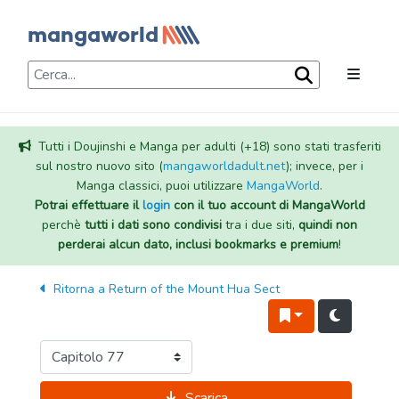
Tutti i Doujinshi e Manga per adulti (+18) sono stati trasferiti
sul nostro nuovo sito (
mangaworldadult.net
); invece, per i
Manga classici, puoi utilizzare
MangaWorld
.
Potrai effettuare il
login
con il tuo account di MangaWorld
perchè
tutti i dati sono condivisi
tra i due siti,
quindi non
perderai alcun dato, inclusi bookmarks e premium
!
Ritorna a
Return of the Mount Hua Sect
Scarica