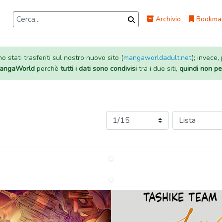
Archivio
Bookma
 stati trasferiti sul nostro nuovo sito (
mangaworldadult.net
); invece,
 MangaWorld
perchè
tutti i dati sono condivisi
tra i due siti,
quindi non pe