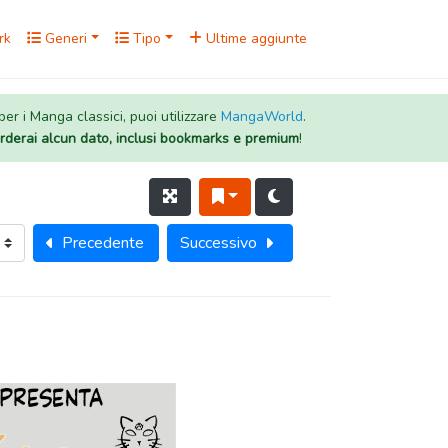
rk
Generi
Tipo
Ultime aggiunte
 per i Manga classici, puoi utilizzare
MangaWorld
.
rderai alcun dato, inclusi bookmarks e premium
!
Precedente
Successivo