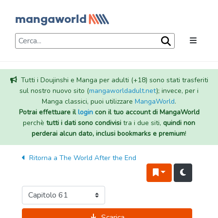
Tutti i Doujinshi e Manga per adulti (+18) sono stati trasferiti
sul nostro nuovo sito (
mangaworldadult.net
); invece, per i
Manga classici, puoi utilizzare
MangaWorld
.
Potrai effettuare il
login
con il tuo account di MangaWorld
perchè
tutti i dati sono condivisi
tra i due siti,
quindi non
perderai alcun dato, inclusi bookmarks e premium
!
Ritorna a
The World After the End
Scarica