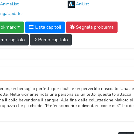
AnimeList
AniList
ngaUpdates
okmark
Lista capitoli
Segnala problema
imo capitolo
Primo capitolo
ori, un bersaglio perfetto per i bulli e un pervertito nascosto. Una s
notte. Nelle vicinanze nota una persona su un tetto, questa lo attacca
a il collo bevendone il sangue. Alla fine della colluttazione Makoto si
 ragazza che gli chiede: "Preferisci morire o diventare come me?" Lui d