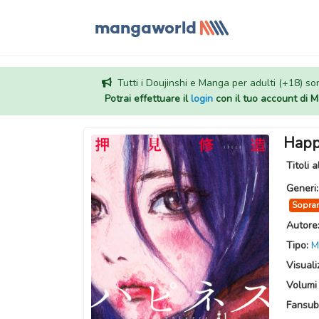
Tutti i Doujinshi e Manga per adulti (+18) sono
Potrai effettuare il
login
con il tuo account di
Happ
Titoli a
Generi
Sopran
Autore
Tipo:
M
Visuali
Volumi 
Fansub