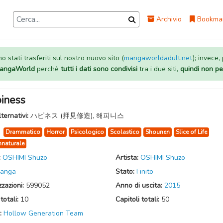
Archivio
Bookma
 stati trasferiti sul nostro nuovo sito (
mangaworldadult.net
); invece,
 MangaWorld
perchè
tutti i dati sono condivisi
tra i due siti,
quindi non pe
iness
lternativi:
ハピネス (押見修造), 해피니스
:
Drammatico
Horror
Psicologico
Scolastico
Shounen
Slice of Life
naturale
:
OSHIMI Shuzo
Artista:
OSHIMI Shuzo
anga
Stato:
Finito
zzazioni:
599052
Anno di uscita:
2015
totali:
10
Capitoli totali:
50
:
Hollow Generation Team