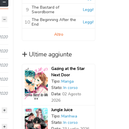
The Bastard of
9
Leggi!
Swordborne
The Beginning After the
10
Leggi!
End
Altro
2020
2020
Ultime aggiunte
2020
Gazing at the Star
Next Door
2020
Tipo:
Manga
Stato:
In corso
2020
Data:
02 Agosto
2026
Jungle Juice
Tipo:
Manhwa
Stato:
In corso
2020
Data:
23 Luglio 2026