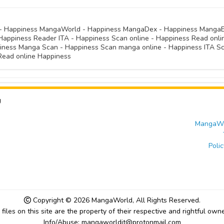
28 Settembre 
28 Settembre 
28 Settembre 
28 Settembre 
28 Settembre 
E - Happiness MangaWorld - Happiness MangaDex - Happiness Manga
 Happiness Reader ITA - Happiness Scan online - Happiness Read onli
28 Settembre 
28 Settembre 
iness Manga Scan - Happiness Scan manga online - Happiness ITA Sc
28 Settembre 
Read online Happiness
28 Settembre 
28 Settembre 
28 Settembre 
U
MangaWor
Polic
Copyright © 2026
MangaWorld
, All Rights Reserved.
l files on this site are the property of their respective and rightful owne
Info/Abuse: mangaworldit@protonmail.com