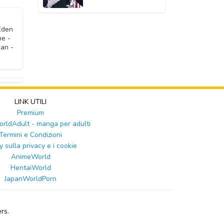
2020
2020
2020
2020
2020
Eden
ne -
2020
2020
an -
2020
2020
2020
2020
LINK UTILI
Premium
ldAdult - manga per adulti
Termini e Condizioni
y sulla privacy e i cookie
AnimeWorld
HentaiWorld
JapanWorldPorn
rs.