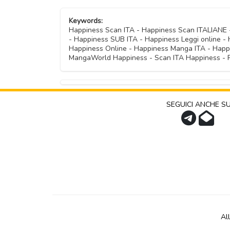
Capitolo 05
Capitolo 16
Capitolo 12
Keywords:
Capitolo 08
Capitolo 04
Happiness Scan ITA - Happiness Scan ITALIAN
- Happiness SUB ITA - Happiness Leggi online -
Capitolo 11
Capitolo 07
Happiness Online - Happiness Manga ITA - Happ
Capitolo 03
MangaWorld Happiness - Scan ITA Happiness - 
Capitolo 06
Capitolo 02
Capitolo 01
SEGUICI ANCHE S
Al