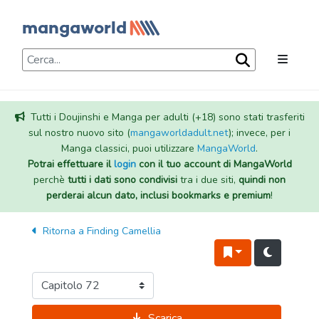
Tutti i Doujinshi e Manga per adulti (+18) sono stati trasferiti
sul nostro nuovo sito (
mangaworldadult.net
); invece, per i
Manga classici, puoi utilizzare
MangaWorld
.
Potrai effettuare il
login
con il tuo account di MangaWorld
perchè
tutti i dati sono condivisi
tra i due siti,
quindi non
perderai alcun dato, inclusi bookmarks e premium
!
Ritorna a
Finding Camellia
Scarica