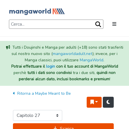
Tutti i Doujinshi e Manga per adulti (+18) sono stati trasferiti
sul nostro nuovo sito (
mangaworldadult.net
); invece, per i
Manga classici, puoi utilizzare
MangaWorld
.
Potrai effettuare il
login
con il tuo account di MangaWorld
perchè
tutti i dati sono condivisi
tra i due siti,
quindi non
perderai alcun dato, inclusi bookmarks e premium
!
Ritorna a
Maybe Meant to Be
Scarica