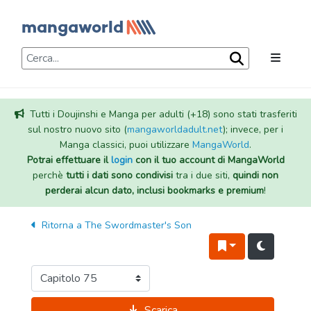
Tutti i Doujinshi e Manga per adulti (+18) sono stati trasferiti
sul nostro nuovo sito (
mangaworldadult.net
); invece, per i
Manga classici, puoi utilizzare
MangaWorld
.
Potrai effettuare il
login
con il tuo account di MangaWorld
perchè
tutti i dati sono condivisi
tra i due siti,
quindi non
perderai alcun dato, inclusi bookmarks e premium
!
Ritorna a
The Swordmaster's Son
Scarica