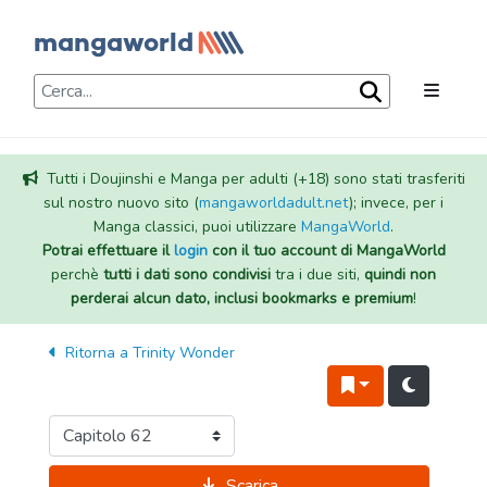
Tutti i Doujinshi e Manga per adulti (+18) sono stati trasferiti
sul nostro nuovo sito (
mangaworldadult.net
); invece, per i
Manga classici, puoi utilizzare
MangaWorld
.
Potrai effettuare il
login
con il tuo account di MangaWorld
perchè
tutti i dati sono condivisi
tra i due siti,
quindi non
perderai alcun dato, inclusi bookmarks e premium
!
Ritorna a
Trinity Wonder
Scarica