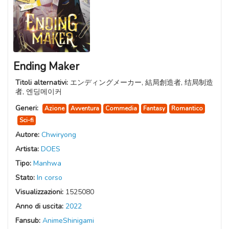
Ending Maker
Titoli alternativi:
エンディングメーカー, 結局創造者, 结局制造
者, 엔딩메이커
Generi:
Azione
Avventura
Commedia
Fantasy
Romantico
Sci-fi
Autore:
Chwiryong
Artista:
DOES
Tipo:
Manhwa
Stato:
In corso
Visualizzazioni:
1525080
Anno di uscita:
2022
Fansub:
AnimeShinigami