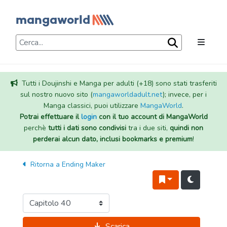
Tutti i Doujinshi e Manga per adulti (+18) sono stati trasferiti
sul nostro nuovo sito (
mangaworldadult.net
); invece, per i
Manga classici, puoi utilizzare
MangaWorld
.
Potrai effettuare il
login
con il tuo account di MangaWorld
perchè
tutti i dati sono condivisi
tra i due siti,
quindi non
perderai alcun dato, inclusi bookmarks e premium
!
Ritorna a
Ending Maker
Scarica