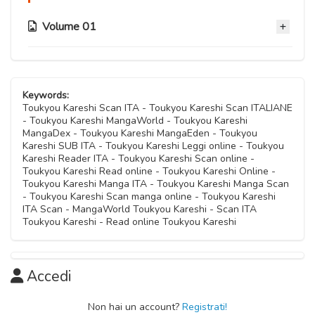
Volume 01
Capitolo 03
28 Settembre 2020
Keywords:
Toukyou Kareshi Scan ITA - Toukyou Kareshi Scan ITALIANE
- Toukyou Kareshi MangaWorld - Toukyou Kareshi
Capitolo 02
MangaDex - Toukyou Kareshi MangaEden - Toukyou
28 Settembre 2020
Kareshi SUB ITA - Toukyou Kareshi Leggi online - Toukyou
Kareshi Reader ITA - Toukyou Kareshi Scan online -
Toukyou Kareshi Read online - Toukyou Kareshi Online -
Capitolo 01
Toukyou Kareshi Manga ITA - Toukyou Kareshi Manga Scan
28 Settembre 2020
- Toukyou Kareshi Scan manga online - Toukyou Kareshi
ITA Scan - MangaWorld Toukyou Kareshi - Scan ITA
Toukyou Kareshi - Read online Toukyou Kareshi
Accedi
Non hai un account?
Registrati!