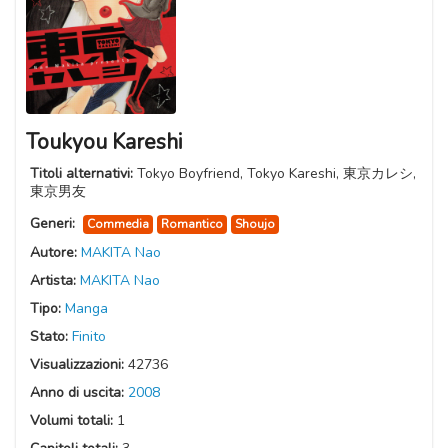
Toukyou Kareshi
Titoli alternativi:
Tokyo Boyfriend, Tokyo Kareshi, 東京カレシ,
東京男友
Generi:
Commedia
Romantico
Shoujo
Autore:
MAKITA Nao
Artista:
MAKITA Nao
Tipo:
Manga
Stato:
Finito
Visualizzazioni:
42736
Anno di uscita:
2008
Volumi totali:
1