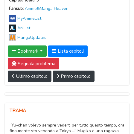
Capitoli totali:
3
Fansub:
Anime&Manga Heaven
MyAnimeList
AniList
MangaUpdates
Bookmark
Lista capitoli
Segnala problema
Ultimo capitolo
Primo capitolo
TRAMA
“Yu-chan volevo sempre vederti per tutto questo tempo, ora
finalmente sto venendo a Tokyo …” Mugiko è ​​una ragazza