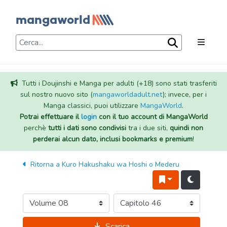
Tutti i Doujinshi e Manga per adulti (+18) sono stati trasferiti
sul nostro nuovo sito (
mangaworldadult.net
); invece, per i
Manga classici, puoi utilizzare
MangaWorld
.
Potrai effettuare il
login
con il tuo account di MangaWorld
perchè
tutti i dati sono condivisi
tra i due siti,
quindi non
perderai alcun dato, inclusi bookmarks e premium
!
Ritorna a
Kuro Hakushaku wa Hoshi o Mederu
Scarica