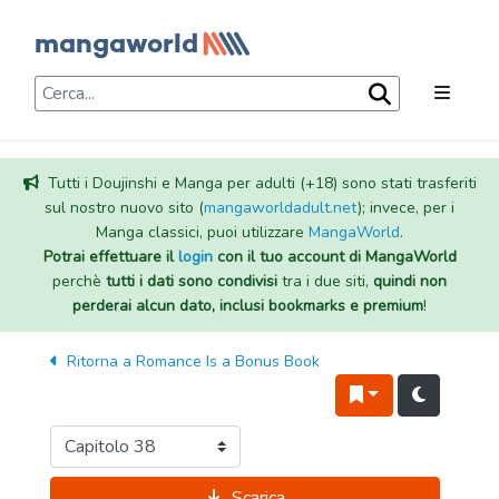
Tutti i Doujinshi e Manga per adulti (+18) sono stati trasferiti
sul nostro nuovo sito (
mangaworldadult.net
); invece, per i
Manga classici, puoi utilizzare
MangaWorld
.
Potrai effettuare il
login
con il tuo account di MangaWorld
perchè
tutti i dati sono condivisi
tra i due siti,
quindi non
perderai alcun dato, inclusi bookmarks e premium
!
Ritorna a
Romance Is a Bonus Book
Scarica