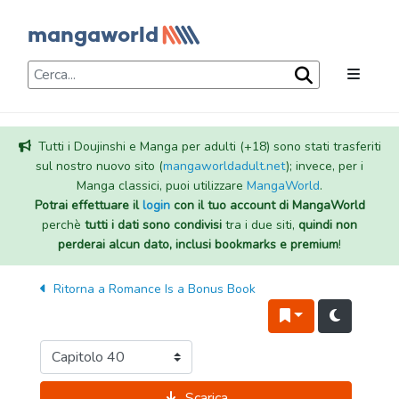
Tutti i Doujinshi e Manga per adulti (+18) sono stati trasferiti
sul nostro nuovo sito (
mangaworldadult.net
); invece, per i
Manga classici, puoi utilizzare
MangaWorld
.
Potrai effettuare il
login
con il tuo account di MangaWorld
perchè
tutti i dati sono condivisi
tra i due siti,
quindi non
perderai alcun dato, inclusi bookmarks e premium
!
Ritorna a
Romance Is a Bonus Book
Scarica