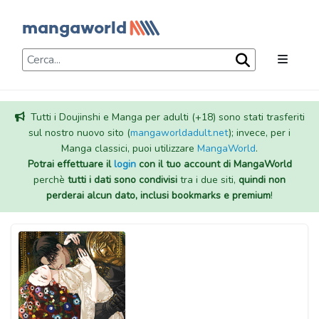
Tutti i Doujinshi e Manga per adulti (+18) sono stati trasferiti
sul nostro nuovo sito (
mangaworldadult.net
); invece, per i
Manga classici, puoi utilizzare
MangaWorld
.
Potrai effettuare il
login
con il tuo account di MangaWorld
perchè
tutti i dati sono condivisi
tra i due siti,
quindi non
perderai alcun dato, inclusi bookmarks e premium
!