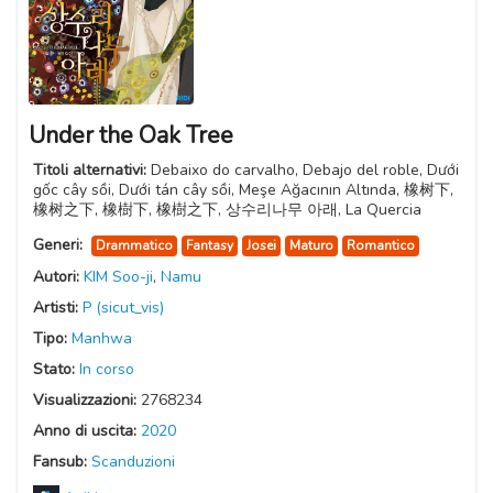
Under the Oak Tree
Titoli alternativi:
Debaixo do carvalho, Debajo del roble, Dưới
gốc cây sồi, Dưới tán cây sồi, Meşe Ağacının Altında, 橡树下,
橡树之下, 橡樹下, 橡樹之下, 상수리나무 아래, La Quercia
Generi:
Drammatico
Fantasy
Josei
Maturo
Romantico
Autori:
KIM Soo-ji
,
Namu
Artisti:
P (sicut_vis)
Tipo:
Manhwa
Stato:
In corso
Visualizzazioni:
2768234
Anno di uscita:
2020
Fansub:
Scanduzioni