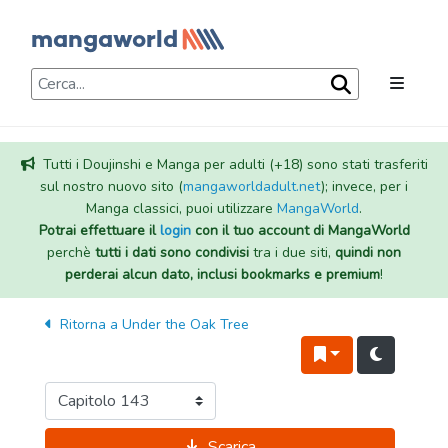
Tutti i Doujinshi e Manga per adulti (+18) sono stati trasferiti
sul nostro nuovo sito (
mangaworldadult.net
); invece, per i
Manga classici, puoi utilizzare
MangaWorld
.
Potrai effettuare il
login
con il tuo account di MangaWorld
perchè
tutti i dati sono condivisi
tra i due siti,
quindi non
perderai alcun dato, inclusi bookmarks e premium
!
Ritorna a
Under the Oak Tree
Scarica