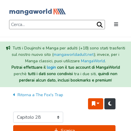
Tutti i Doujinshi e Manga per adulti (+18) sono stati trasferiti
sul nostro nuovo sito (
mangaworldadult.net
); invece, per i
Manga classici, puoi utilizzare
MangaWorld
.
Potrai effettuare il
login
con il tuo account di MangaWorld
perchè
tutti i dati sono condivisi
tra i due siti,
quindi non
perderai alcun dato, inclusi bookmarks e premium
!
Ritorna a
The Fox's Trap
Scarica