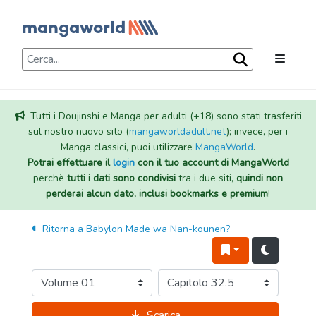
Tutti i Doujinshi e Manga per adulti (+18) sono stati trasferiti
sul nostro nuovo sito (
mangaworldadult.net
); invece, per i
Manga classici, puoi utilizzare
MangaWorld
.
Potrai effettuare il
login
con il tuo account di MangaWorld
perchè
tutti i dati sono condivisi
tra i due siti,
quindi non
perderai alcun dato, inclusi bookmarks e premium
!
Ritorna a
Babylon Made wa Nan-kounen?
Scarica