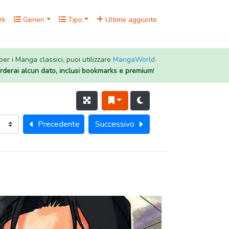
rk
Generi
Tipo
Ultime aggiunte
 per i Manga classici, puoi utilizzare
MangaWorld
.
rderai alcun dato, inclusi bookmarks e premium
!
Precedente
Successivo