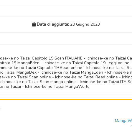
Data di aggiunta:
20 Giugno 2023
inose-ke no Taizai Capitolo 19 Scan ITALIANE - Ichinose-ke no Taizai C
itolo 19 MangaEden - Ichinose-ke no Taizai Capitolo 19 Leggi online -
chinose-ke no Taizai Capitolo 19 Read online - Ichinose-ke no Taizai S
o Taizai MangaDex - Ichinose-ke no Taizai MangaEden - Ichinose-ke no
se-ke no Taizai Scan online - Ichinose-ke no Taizai Read online - Ichin
Ichinose-ke no Taizai Scan manga online - Ichinose-ke no Taizai ITA 
-ke no Taizai - Ichinose-ke no Taizai MangaWorld
U
MangaWor