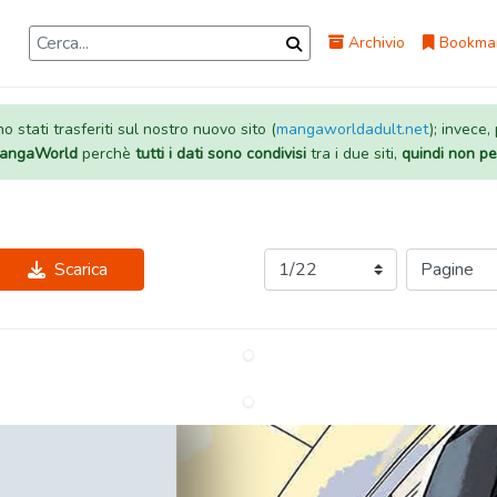
Archivio
Bookma
 stati trasferiti sul nostro nuovo sito (
mangaworldadult.net
); invece,
 MangaWorld
perchè
tutti i dati sono condivisi
tra i due siti,
quindi non pe
Scarica