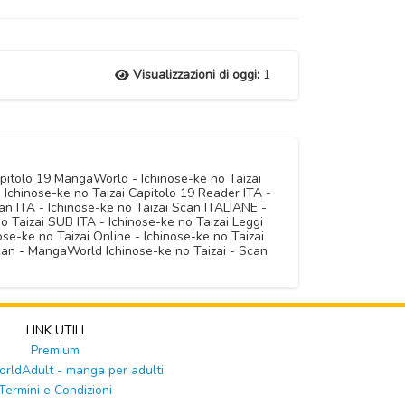
Visualizzazioni di oggi:
1
apitolo 19 MangaWorld - Ichinose-ke no Taizai
 Ichinose-ke no Taizai Capitolo 19 Reader ITA -
can ITA - Ichinose-ke no Taizai Scan ITALIANE -
 Taizai SUB ITA - Ichinose-ke no Taizai Leggi
ose-ke no Taizai Online - Ichinose-ke no Taizai
Scan - MangaWorld Ichinose-ke no Taizai - Scan
LINK UTILI
Premium
ldAdult - manga per adulti
Termini e Condizioni