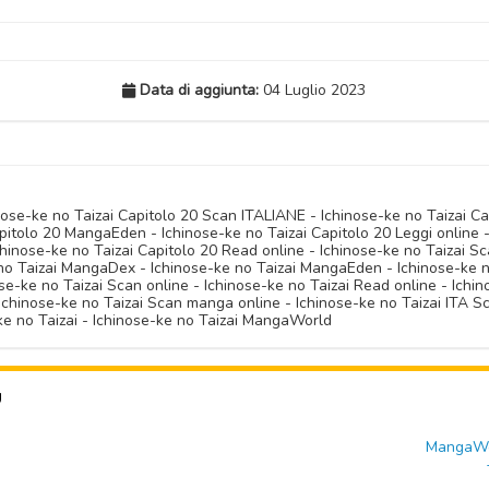
Data di aggiunta:
04 Luglio 2023
inose-ke no Taizai Capitolo 20 Scan ITALIANE - Ichinose-ke no Taizai C
itolo 20 MangaEden - Ichinose-ke no Taizai Capitolo 20 Leggi online -
chinose-ke no Taizai Capitolo 20 Read online - Ichinose-ke no Taizai S
o Taizai MangaDex - Ichinose-ke no Taizai MangaEden - Ichinose-ke no
se-ke no Taizai Scan online - Ichinose-ke no Taizai Read online - Ichin
Ichinose-ke no Taizai Scan manga online - Ichinose-ke no Taizai ITA 
-ke no Taizai - Ichinose-ke no Taizai MangaWorld
U
MangaWor