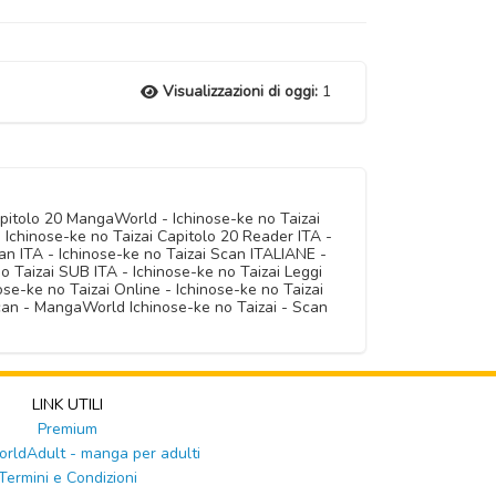
Visualizzazioni di oggi:
1
apitolo 20 MangaWorld - Ichinose-ke no Taizai
 Ichinose-ke no Taizai Capitolo 20 Reader ITA -
can ITA - Ichinose-ke no Taizai Scan ITALIANE -
 Taizai SUB ITA - Ichinose-ke no Taizai Leggi
ose-ke no Taizai Online - Ichinose-ke no Taizai
Scan - MangaWorld Ichinose-ke no Taizai - Scan
LINK UTILI
Premium
ldAdult - manga per adulti
Termini e Condizioni