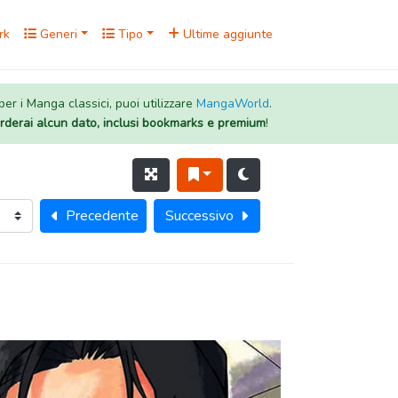
rk
Generi
Tipo
Ultime aggiunte
 per i Manga classici, puoi utilizzare
MangaWorld
.
rderai alcun dato, inclusi bookmarks e premium
!
Precedente
Successivo