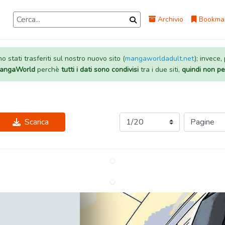
Archivio
Bookma
 stati trasferiti sul nostro nuovo sito (
mangaworldadult.net
); invece,
 MangaWorld
perchè
tutti i dati sono condivisi
tra i due siti,
quindi non pe
Scarica