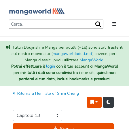
Tutti i Doujinshi e Manga per adulti (+18) sono stati trasferiti
sul nostro nuovo sito (
mangaworldadult.net
); invece, per i
Manga classici, puoi utilizzare
MangaWorld
.
Potrai effettuare il
login
con il tuo account di MangaWorld
perchè
tutti i dati sono condivisi
tra i due siti,
quindi non
perderai alcun dato, inclusi bookmarks e premium
!
Ritorna a
Her Tale of Shim Chong
Scarica