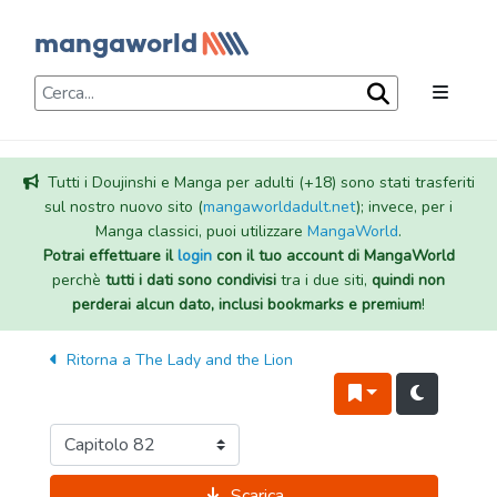
Tutti i Doujinshi e Manga per adulti (+18) sono stati trasferiti
sul nostro nuovo sito (
mangaworldadult.net
); invece, per i
Manga classici, puoi utilizzare
MangaWorld
.
Potrai effettuare il
login
con il tuo account di MangaWorld
perchè
tutti i dati sono condivisi
tra i due siti,
quindi non
perderai alcun dato, inclusi bookmarks e premium
!
Ritorna a
The Lady and the Lion
Scarica