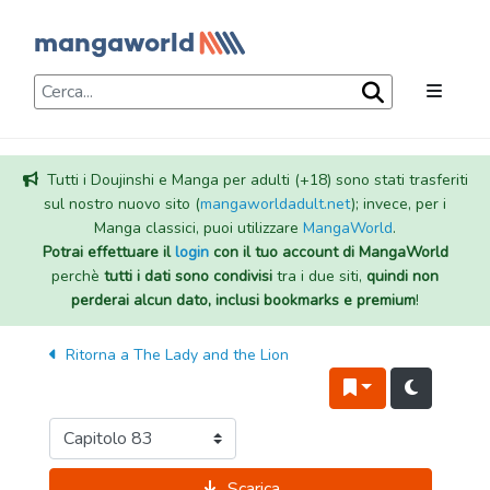
Tutti i Doujinshi e Manga per adulti (+18) sono stati trasferiti
sul nostro nuovo sito (
mangaworldadult.net
); invece, per i
Manga classici, puoi utilizzare
MangaWorld
.
Potrai effettuare il
login
con il tuo account di MangaWorld
perchè
tutti i dati sono condivisi
tra i due siti,
quindi non
perderai alcun dato, inclusi bookmarks e premium
!
Ritorna a
The Lady and the Lion
Scarica