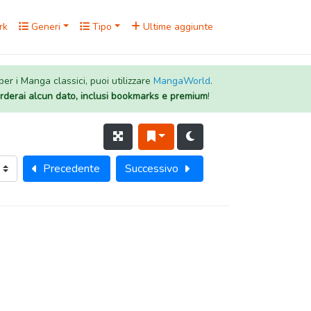
rk
Generi
Tipo
Ultime aggiunte
 per i Manga classici, puoi utilizzare
MangaWorld
.
rderai alcun dato, inclusi bookmarks e premium
!
Precedente
Successivo